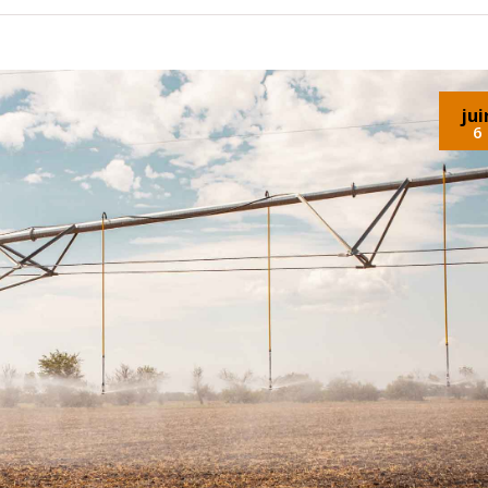
jui
6