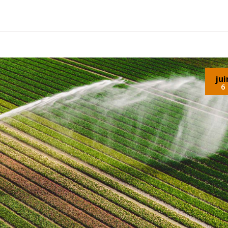
jui
6