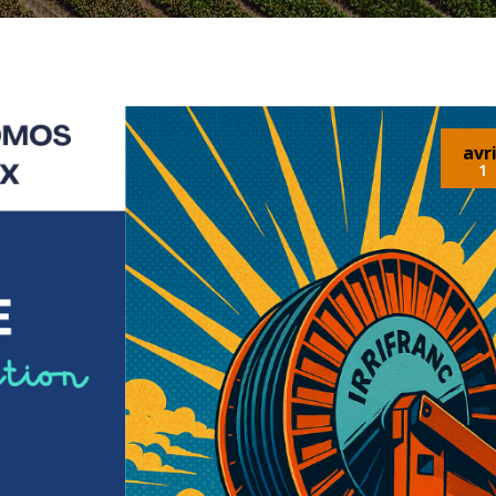
avri
1